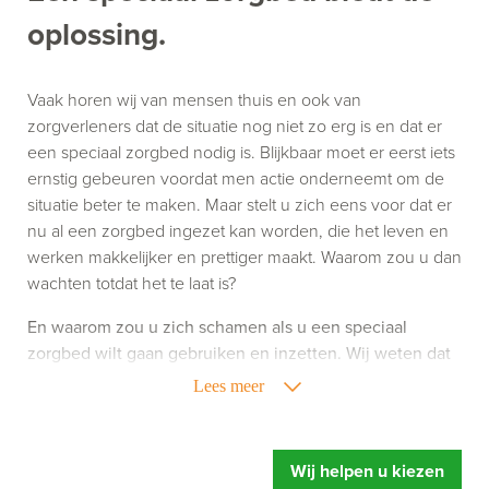
oplossing.
Vaak horen wij van mensen thuis en ook van
zorgverleners dat de situatie nog niet zo erg is en dat er
een speciaal zorgbed nodig is. Blijkbaar moet er eerst iets
ernstig gebeuren voordat men actie onderneemt om de
situatie beter te maken. Maar stelt u zich eens voor dat er
nu al een zorgbed ingezet kan worden, die het leven en
werken makkelijker en prettiger maakt. Waarom zou u dan
wachten totdat het te laat is?
En waarom zou u zich schamen als u een speciaal
zorgbed wilt gaan gebruiken en inzetten. Wij weten dat
het gebruik van zorghulpmiddelen niet altijd leuk is,
Lees meer
maar het kan uw leven of werk wel een stuk aangenamer
maken. Richt u zich dus niet op wat een speciaal
zorgbed doet, maar richt u vooral op wat een speciaal
Wij helpen u kiezen
zorgbed u oplevert. Meer ontspanning, u voelt zich fitter