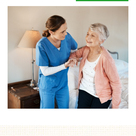
en een betere begeleiding.
Mensen hebben snel de neiging om te zeggen dat hun
bed wel prima is.
Of dat de instelling al over eigen
zorgbedden beschikt. Gelukkig maar zeggen wij dan,
maar legt u zich er niet te snel bij neer als uw situatie net
even anders is. Een speciaal zorgbed gaat namelijk veel
verder dan een standaard bed. Het bed is zo ingesteld dat
het kan draaien, kantelen en rechtop kan staan.
Afgestemd op de behoefte van het moment, zodat het de
zorghandelingen makkelijker en prettiger maakt. Dus start
uw aanvraag en wij helpen u op weg. Zonder dat iets
moet en zonder directe verplichtingen.
Als u er over nadenkt om een speciaal zorgbed te gaan
gebruiken dan is de eerste vraag of de zorgverzekeraar
betaalt.
Onze ervaring leert dat mensen door een speciaal
zorgbed langer thuis kunnen blijven wonen. De