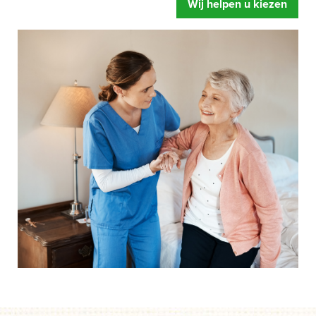
Wij helpen u kiezen
zorgbed u oplevert. Meer ontspanning, u voelt zich fitter
en een betere begeleiding.
Mensen hebben snel de neiging om te zeggen dat hun
bed wel prima is.
Of dat de instelling al over eigen
zorgbedden beschikt. Gelukkig maar zeggen wij dan,
maar legt u zich er niet te snel bij neer als uw situatie net
even anders is. Een speciaal zorgbed gaat namelijk veel
verder dan een standaard bed. Het bed is zo ingesteld dat
het kan draaien, kantelen en rechtop kan staan.
Afgestemd op de behoefte van het moment, zodat het de
zorghandelingen makkelijker en prettiger maakt. Dus start
uw aanvraag en wij helpen u op weg. Zonder dat iets
moet en zonder directe verplichtingen.
Als u er over nadenkt om een speciaal zorgbed te gaan
gebruiken dan is de eerste vraag of de zorgverzekeraar
betaalt.
Onze ervaring leert dat mensen door een speciaal