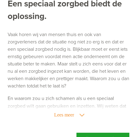
Een speciaal zorgbed biedt de
oplossing.
Vaak horen wij van mensen thuis en ook van
zorgverleners dat de situatie nog niet zo erg is en dat er
een speciaal zorgbed nodig is. Blijkbaar moet er eerst iets
ernstig gebeuren voordat men actie onderneemt om de
situatie beter te maken. Maar stelt u zich eens voor dat er
nu al een zorgbed ingezet kan worden, die het leven en
werken makkelijker en prettiger maakt. Waarom zou u dan
wachten totdat het te laat is?
En waarom zou u zich schamen als u een speciaal
zorgbed wilt gaan gebruiken en inzetten. Wij weten dat
het gebruik van zorghulpmiddelen niet altijd leuk is,
Lees meer
maar het kan uw leven of werk wel een stuk aangenamer
maken. Richt u zich dus niet op wat een speciaal
zorgbed doet, maar richt u vooral op wat een speciaal