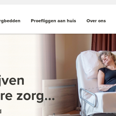
rgbedden
Proefliggen aan huis
Over ons
jven
e zorg...
d