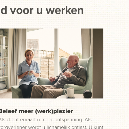
ed voor u werken
Beleef meer (werk)plezier
Als cliënt ervaart u meer ontspanning. Als
zorgverlener wordt u lichamelijk ontlast. U kunt