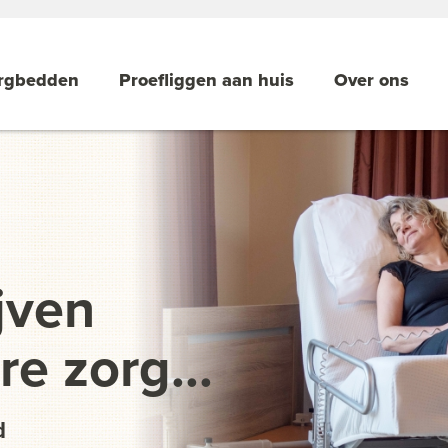
rgbedden
Proefliggen aan huis
Over ons
jven
e zorg...
d