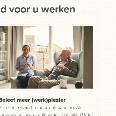
ed voor u werken
Beleef meer (werk)plezier
Als cliënt ervaart u meer ontspanning. Als
zorgverlener wordt u lichamelijk ontlast. U kunt