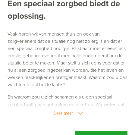
Een speciaal zorgbed biedt de
oplossing.
Vaak horen wij van mensen thuis en ook van
zorgverleners dat de situatie nog niet zo erg is en dat er
een speciaal zorgbed nodig is. Blijkbaar moet er eerst iets
ernstig gebeuren voordat men actie onderneemt om de
situatie beter te maken. Maar stelt u zich eens voor dat er
nu al een zorgbed ingezet kan worden, die het leven en
werken makkelijker en prettiger maakt. Waarom zou u dan
wachten totdat het te laat is?
En waarom zou u zich schamen als u een speciaal
zorgbed wilt gaan gebruiken en inzetten. Wij weten dat
het gebruik van zorghulpmiddelen niet altijd leuk is,
Lees meer
maar het kan uw leven of werk wel een stuk aangenamer
maken. Richt u zich dus niet op wat een speciaal
zorgbed doet, maar richt u vooral op wat een speciaal