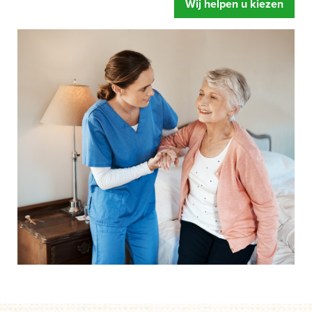
Wij helpen u kiezen
zorgbed u oplevert. Meer ontspanning, u voelt zich fitter
en een betere begeleiding.
Mensen hebben snel de neiging om te zeggen dat hun
bed wel prima is.
Of dat de instelling al over eigen
zorgbedden beschikt. Gelukkig maar zeggen wij dan,
maar legt u zich er niet te snel bij neer als uw situatie net
even anders is. Een speciaal zorgbed gaat namelijk veel
verder dan een standaard bed. Het bed is zo ingesteld dat
het kan draaien, kantelen en rechtop kan staan.
Afgestemd op de behoefte van het moment, zodat het de
zorghandelingen makkelijker en prettiger maakt. Dus start
uw aanvraag en wij helpen u op weg. Zonder dat iets
moet en zonder directe verplichtingen.
Als u er over nadenkt om een speciaal zorgbed te gaan
gebruiken dan is de eerste vraag of de zorgverzekeraar
betaalt.
Onze ervaring leert dat mensen door een speciaal