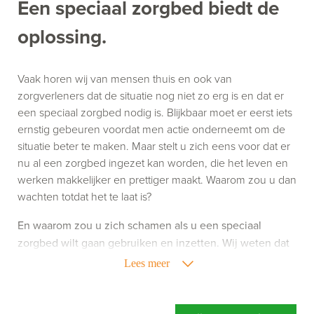
Een speciaal zorgbed biedt de
oplossing.
Vaak horen wij van mensen thuis en ook van
zorgverleners dat de situatie nog niet zo erg is en dat er
een speciaal zorgbed nodig is. Blijkbaar moet er eerst iets
ernstig gebeuren voordat men actie onderneemt om de
situatie beter te maken. Maar stelt u zich eens voor dat er
nu al een zorgbed ingezet kan worden, die het leven en
werken makkelijker en prettiger maakt. Waarom zou u dan
wachten totdat het te laat is?
En waarom zou u zich schamen als u een speciaal
zorgbed wilt gaan gebruiken en inzetten. Wij weten dat
het gebruik van zorghulpmiddelen niet altijd leuk is,
Lees meer
maar het kan uw leven of werk wel een stuk aangenamer
maken. Richt u zich dus niet op wat een speciaal
zorgbed doet, maar richt u vooral op wat een speciaal