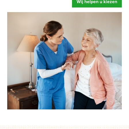
Wij helpen u kiezen
zorgbed u oplevert. Meer ontspanning, u voelt zich fitter
en een betere begeleiding.
Mensen hebben snel de neiging om te zeggen dat hun
bed wel prima is.
Of dat de instelling al over eigen
zorgbedden beschikt. Gelukkig maar zeggen wij dan,
maar legt u zich er niet te snel bij neer als uw situatie net
even anders is. Een speciaal zorgbed gaat namelijk veel
verder dan een standaard bed. Het bed is zo ingesteld dat
het kan draaien, kantelen en rechtop kan staan.
Afgestemd op de behoefte van het moment, zodat het de
zorghandelingen makkelijker en prettiger maakt. Dus start
uw aanvraag en wij helpen u op weg. Zonder dat iets
moet en zonder directe verplichtingen.
Als u er over nadenkt om een speciaal zorgbed te gaan
gebruiken dan is de eerste vraag of de zorgverzekeraar
betaalt.
Onze ervaring leert dat mensen door een speciaal