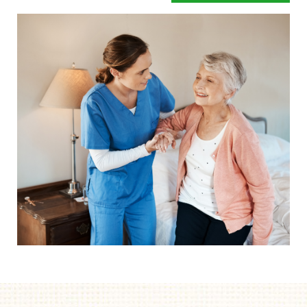
en een betere begeleiding.
Mensen hebben snel de neiging om te zeggen dat hun
bed wel prima is.
Of dat de instelling al over eigen
zorgbedden beschikt. Gelukkig maar zeggen wij dan,
maar legt u zich er niet te snel bij neer als uw situatie net
even anders is. Een speciaal zorgbed gaat namelijk veel
verder dan een standaard bed. Het bed is zo ingesteld dat
het kan draaien, kantelen en rechtop kan staan.
Afgestemd op de behoefte van het moment, zodat het de
zorghandelingen makkelijker en prettiger maakt. Dus start
uw aanvraag en wij helpen u op weg. Zonder dat iets
moet en zonder directe verplichtingen.
Als u er over nadenkt om een speciaal zorgbed te gaan
gebruiken dan is de eerste vraag of de zorgverzekeraar
betaalt.
Onze ervaring leert dat mensen door een speciaal
zorgbed langer thuis kunnen blijven wonen. De