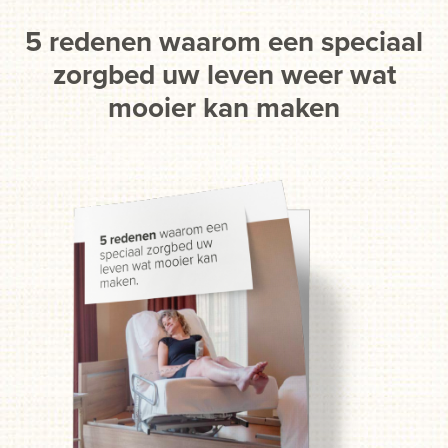
zorgverzekeraar ondersteunt dit omdat blijkt dat de
lichamelijke gezondheid van een hulpbehoevende
5 redenen waarom een speciaal
verbetert.
zorgbed uw leven weer wat
mooier kan maken
Woont u echter in een zorginstelling of wordt het bed voor
een cliënt in een zorginstelling gebruikt,
dan vergoed een
zorgverzekeraar het bed niet. Gelukkig hebben wij hier
een oplossing voor bedacht. U kunt een bed huren,
kopen of leasen. Ondanks dat het een flinke investering is
in het begin, gaat u er uiteindelijk ook veel geld mee
besparen. U hoeft namelijk geen extra zorg in te kopen,
wanneer u langer zelfstandig bent en niet afhankelijk
wordt. In een zorginstelling zal het ziekteverzuim lager
zijn als de zorgverleners lichamelijk minder worden belast
en dus sterk en gezond blijven. U bent zuinig op uw
zorgverleners en voorkomt extra hoge zorgkosten.
Hebt u geen idee waar u moet beginnen?
Geen
probleem. Wij helpen u in drie gemakkelijke stappen op