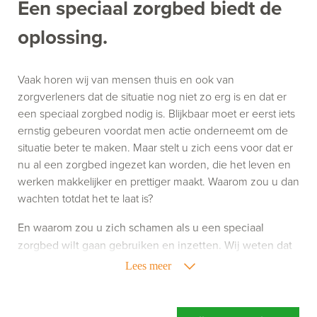
Een speciaal zorgbed biedt de
oplossing.
Vaak horen wij van mensen thuis en ook van
zorgverleners dat de situatie nog niet zo erg is en dat er
een speciaal zorgbed nodig is. Blijkbaar moet er eerst iets
ernstig gebeuren voordat men actie onderneemt om de
situatie beter te maken. Maar stelt u zich eens voor dat er
nu al een zorgbed ingezet kan worden, die het leven en
werken makkelijker en prettiger maakt. Waarom zou u dan
wachten totdat het te laat is?
En waarom zou u zich schamen als u een speciaal
zorgbed wilt gaan gebruiken en inzetten. Wij weten dat
het gebruik van zorghulpmiddelen niet altijd leuk is,
Lees meer
maar het kan uw leven of werk wel een stuk aangenamer
maken. Richt u zich dus niet op wat een speciaal
zorgbed doet, maar richt u vooral op wat een speciaal