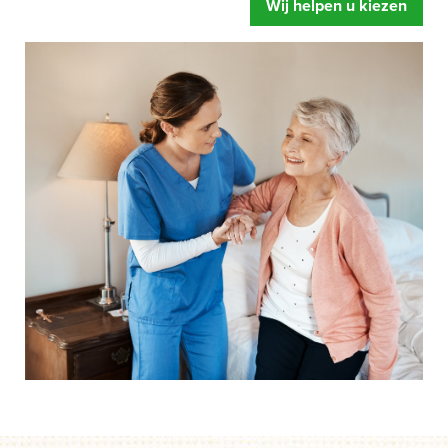
Wij helpen u kiezen
zorgbed u oplevert. Meer ontspanning, u voelt zich fitter
en een betere begeleiding.
Mensen hebben snel de neiging om te zeggen dat hun
bed wel prima is.
Of dat de instelling al over eigen
zorgbedden beschikt. Gelukkig maar zeggen wij dan,
maar legt u zich er niet te snel bij neer als uw situatie net
even anders is. Een speciaal zorgbed gaat namelijk veel
verder dan een standaard bed. Het bed is zo ingesteld dat
het kan draaien, kantelen en rechtop kan staan.
Afgestemd op de behoefte van het moment, zodat het de
zorghandelingen makkelijker en prettiger maakt. Dus start
uw aanvraag en wij helpen u op weg. Zonder dat iets
moet en zonder directe verplichtingen.
Als u er over nadenkt om een speciaal zorgbed te gaan
gebruiken dan is de eerste vraag of de zorgverzekeraar
betaalt.
Onze ervaring leert dat mensen door een speciaal