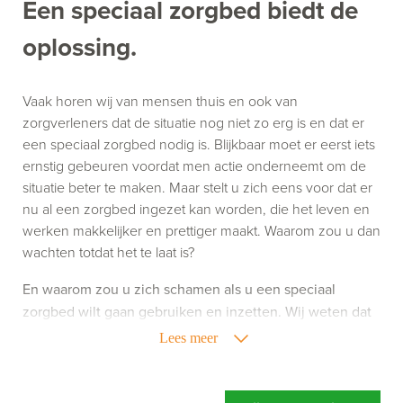
Een speciaal zorgbed biedt de
oplossing.
Vaak horen wij van mensen thuis en ook van
zorgverleners dat de situatie nog niet zo erg is en dat er
een speciaal zorgbed nodig is. Blijkbaar moet er eerst iets
ernstig gebeuren voordat men actie onderneemt om de
situatie beter te maken. Maar stelt u zich eens voor dat er
nu al een zorgbed ingezet kan worden, die het leven en
werken makkelijker en prettiger maakt. Waarom zou u dan
wachten totdat het te laat is?
En waarom zou u zich schamen als u een speciaal
zorgbed wilt gaan gebruiken en inzetten. Wij weten dat
het gebruik van zorghulpmiddelen niet altijd leuk is,
Lees meer
maar het kan uw leven of werk wel een stuk aangenamer
maken. Richt u zich dus niet op wat een speciaal
zorgbed doet, maar richt u vooral op wat een speciaal