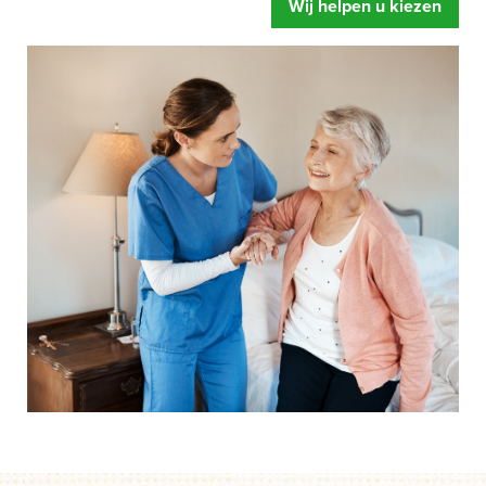
Wij helpen u kiezen
zorgbed u oplevert. Meer ontspanning, u voelt zich fitter
en een betere begeleiding.
Mensen hebben snel de neiging om te zeggen dat hun
bed wel prima is.
Of dat de instelling al over eigen
zorgbedden beschikt. Gelukkig maar zeggen wij dan,
maar legt u zich er niet te snel bij neer als uw situatie net
even anders is. Een speciaal zorgbed gaat namelijk veel
verder dan een standaard bed. Het bed is zo ingesteld dat
het kan draaien, kantelen en rechtop kan staan.
Afgestemd op de behoefte van het moment, zodat het de
zorghandelingen makkelijker en prettiger maakt. Dus start
uw aanvraag en wij helpen u op weg. Zonder dat iets
moet en zonder directe verplichtingen.
Als u er over nadenkt om een speciaal zorgbed te gaan
gebruiken dan is de eerste vraag of de zorgverzekeraar
betaalt.
Onze ervaring leert dat mensen door een speciaal