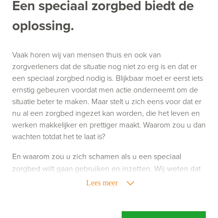
Een speciaal zorgbed biedt de
oplossing.
Vaak horen wij van mensen thuis en ook van
zorgverleners dat de situatie nog niet zo erg is en dat er
een speciaal zorgbed nodig is. Blijkbaar moet er eerst iets
ernstig gebeuren voordat men actie onderneemt om de
situatie beter te maken. Maar stelt u zich eens voor dat er
nu al een zorgbed ingezet kan worden, die het leven en
werken makkelijker en prettiger maakt. Waarom zou u dan
wachten totdat het te laat is?
En waarom zou u zich schamen als u een speciaal
zorgbed wilt gaan gebruiken en inzetten. Wij weten dat
het gebruik van zorghulpmiddelen niet altijd leuk is,
Lees meer
maar het kan uw leven of werk wel een stuk aangenamer
maken. Richt u zich dus niet op wat een speciaal
zorgbed doet, maar richt u vooral op wat een speciaal