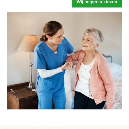
Wij helpen u kiezen
zorgbed u oplevert. Meer ontspanning, u voelt zich fitter
en een betere begeleiding.
Mensen hebben snel de neiging om te zeggen dat hun
bed wel prima is.
Of dat de instelling al over eigen
zorgbedden beschikt. Gelukkig maar zeggen wij dan,
maar legt u zich er niet te snel bij neer als uw situatie net
even anders is. Een speciaal zorgbed gaat namelijk veel
verder dan een standaard bed. Het bed is zo ingesteld dat
het kan draaien, kantelen en rechtop kan staan.
Afgestemd op de behoefte van het moment, zodat het de
zorghandelingen makkelijker en prettiger maakt. Dus start
uw aanvraag en wij helpen u op weg. Zonder dat iets
moet en zonder directe verplichtingen.
Als u er over nadenkt om een speciaal zorgbed te gaan
gebruiken dan is de eerste vraag of de zorgverzekeraar
betaalt.
Onze ervaring leert dat mensen door een speciaal