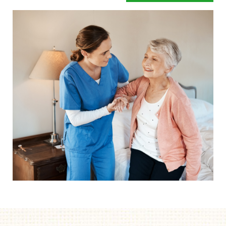
en een betere begeleiding.
Mensen hebben snel de neiging om te zeggen dat hun
bed wel prima is.
Of dat de instelling al over eigen
zorgbedden beschikt. Gelukkig maar zeggen wij dan,
maar legt u zich er niet te snel bij neer als uw situatie net
even anders is. Een speciaal zorgbed gaat namelijk veel
verder dan een standaard bed. Het bed is zo ingesteld dat
het kan draaien, kantelen en rechtop kan staan.
Afgestemd op de behoefte van het moment, zodat het de
zorghandelingen makkelijker en prettiger maakt. Dus start
uw aanvraag en wij helpen u op weg. Zonder dat iets
moet en zonder directe verplichtingen.
Als u er over nadenkt om een speciaal zorgbed te gaan
gebruiken dan is de eerste vraag of de zorgverzekeraar
betaalt.
Onze ervaring leert dat mensen door een speciaal
zorgbed langer thuis kunnen blijven wonen. De