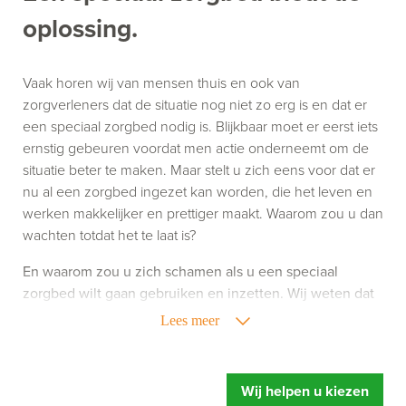
oplossing.
Vaak horen wij van mensen thuis en ook van
zorgverleners dat de situatie nog niet zo erg is en dat er
een speciaal zorgbed nodig is. Blijkbaar moet er eerst iets
ernstig gebeuren voordat men actie onderneemt om de
situatie beter te maken. Maar stelt u zich eens voor dat er
nu al een zorgbed ingezet kan worden, die het leven en
werken makkelijker en prettiger maakt. Waarom zou u dan
wachten totdat het te laat is?
En waarom zou u zich schamen als u een speciaal
zorgbed wilt gaan gebruiken en inzetten. Wij weten dat
het gebruik van zorghulpmiddelen niet altijd leuk is,
Lees meer
maar het kan uw leven of werk wel een stuk aangenamer
maken. Richt u zich dus niet op wat een speciaal
zorgbed doet, maar richt u vooral op wat een speciaal
Wij helpen u kiezen
zorgbed u oplevert. Meer ontspanning, u voelt zich fitter