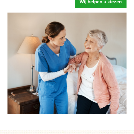
Wij helpen u kiezen
zorgbed u oplevert. Meer ontspanning, u voelt zich fitter
en een betere begeleiding.
Mensen hebben snel de neiging om te zeggen dat hun
bed wel prima is.
Of dat de instelling al over eigen
zorgbedden beschikt. Gelukkig maar zeggen wij dan,
maar legt u zich er niet te snel bij neer als uw situatie net
even anders is. Een speciaal zorgbed gaat namelijk veel
verder dan een standaard bed. Het bed is zo ingesteld dat
het kan draaien, kantelen en rechtop kan staan.
Afgestemd op de behoefte van het moment, zodat het de
zorghandelingen makkelijker en prettiger maakt. Dus start
uw aanvraag en wij helpen u op weg. Zonder dat iets
moet en zonder directe verplichtingen.
Als u er over nadenkt om een speciaal zorgbed te gaan
gebruiken dan is de eerste vraag of de zorgverzekeraar
betaalt.
Onze ervaring leert dat mensen door een speciaal