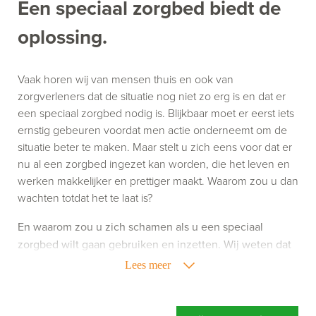
Een speciaal zorgbed biedt de
oplossing.
Vaak horen wij van mensen thuis en ook van
zorgverleners dat de situatie nog niet zo erg is en dat er
een speciaal zorgbed nodig is. Blijkbaar moet er eerst iets
ernstig gebeuren voordat men actie onderneemt om de
situatie beter te maken. Maar stelt u zich eens voor dat er
nu al een zorgbed ingezet kan worden, die het leven en
werken makkelijker en prettiger maakt. Waarom zou u dan
wachten totdat het te laat is?
En waarom zou u zich schamen als u een speciaal
zorgbed wilt gaan gebruiken en inzetten. Wij weten dat
het gebruik van zorghulpmiddelen niet altijd leuk is,
Lees meer
maar het kan uw leven of werk wel een stuk aangenamer
maken. Richt u zich dus niet op wat een speciaal
zorgbed doet, maar richt u vooral op wat een speciaal