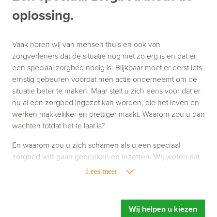
oplossing.
Vaak horen wij van mensen thuis en ook van
zorgverleners dat de situatie nog niet zo erg is en dat er
een speciaal zorgbed nodig is. Blijkbaar moet er eerst iets
ernstig gebeuren voordat men actie onderneemt om de
situatie beter te maken. Maar stelt u zich eens voor dat er
nu al een zorgbed ingezet kan worden, die het leven en
werken makkelijker en prettiger maakt. Waarom zou u dan
wachten totdat het te laat is?
En waarom zou u zich schamen als u een speciaal
zorgbed wilt gaan gebruiken en inzetten. Wij weten dat
het gebruik van zorghulpmiddelen niet altijd leuk is,
Lees meer
maar het kan uw leven of werk wel een stuk aangenamer
maken. Richt u zich dus niet op wat een speciaal
zorgbed doet, maar richt u vooral op wat een speciaal
Wij helpen u kiezen
zorgbed u oplevert. Meer ontspanning, u voelt zich fitter