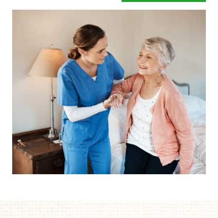
en een betere begeleiding.
Mensen hebben snel de neiging om te zeggen dat hun
bed wel prima is.
Of dat de instelling al over eigen
zorgbedden beschikt. Gelukkig maar zeggen wij dan,
maar legt u zich er niet te snel bij neer als uw situatie net
even anders is. Een speciaal zorgbed gaat namelijk veel
verder dan een standaard bed. Het bed is zo ingesteld dat
het kan draaien, kantelen en rechtop kan staan.
Afgestemd op de behoefte van het moment, zodat het de
zorghandelingen makkelijker en prettiger maakt. Dus start
uw aanvraag en wij helpen u op weg. Zonder dat iets
moet en zonder directe verplichtingen.
Als u er over nadenkt om een speciaal zorgbed te gaan
gebruiken dan is de eerste vraag of de zorgverzekeraar
betaalt.
Onze ervaring leert dat mensen door een speciaal
zorgbed langer thuis kunnen blijven wonen. De