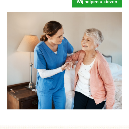
Wij helpen u kiezen
zorgbed u oplevert. Meer ontspanning, u voelt zich fitter
en een betere begeleiding.
Mensen hebben snel de neiging om te zeggen dat hun
bed wel prima is.
Of dat de instelling al over eigen
zorgbedden beschikt. Gelukkig maar zeggen wij dan,
maar legt u zich er niet te snel bij neer als uw situatie net
even anders is. Een speciaal zorgbed gaat namelijk veel
verder dan een standaard bed. Het bed is zo ingesteld dat
het kan draaien, kantelen en rechtop kan staan.
Afgestemd op de behoefte van het moment, zodat het de
zorghandelingen makkelijker en prettiger maakt. Dus start
uw aanvraag en wij helpen u op weg. Zonder dat iets
moet en zonder directe verplichtingen.
Als u er over nadenkt om een speciaal zorgbed te gaan
gebruiken dan is de eerste vraag of de zorgverzekeraar
betaalt.
Onze ervaring leert dat mensen door een speciaal