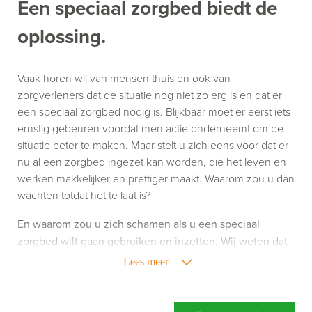
Een speciaal zorgbed biedt de
oplossing.
Vaak horen wij van mensen thuis en ook van
zorgverleners dat de situatie nog niet zo erg is en dat er
een speciaal zorgbed nodig is. Blijkbaar moet er eerst iets
ernstig gebeuren voordat men actie onderneemt om de
situatie beter te maken. Maar stelt u zich eens voor dat er
nu al een zorgbed ingezet kan worden, die het leven en
werken makkelijker en prettiger maakt. Waarom zou u dan
wachten totdat het te laat is?
En waarom zou u zich schamen als u een speciaal
zorgbed wilt gaan gebruiken en inzetten. Wij weten dat
het gebruik van zorghulpmiddelen niet altijd leuk is,
Lees meer
maar het kan uw leven of werk wel een stuk aangenamer
maken. Richt u zich dus niet op wat een speciaal
zorgbed doet, maar richt u vooral op wat een speciaal