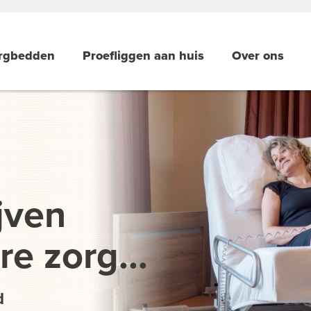
rgbedden
Proefliggen aan huis
Over ons
jven
e zorg...
d