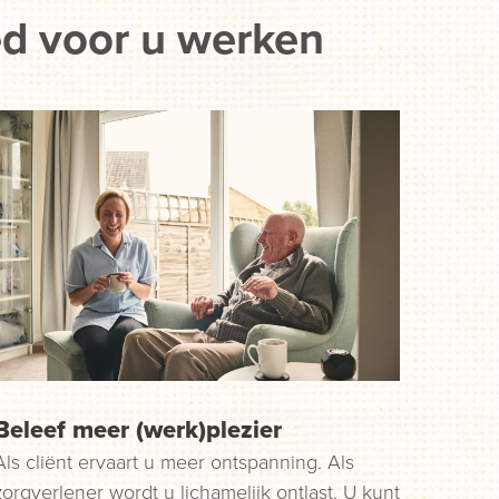
ed voor u werken
Beleef meer (werk)plezier
Als cliënt ervaart u meer ontspanning. Als
zorgverlener wordt u lichamelijk ontlast. U kunt