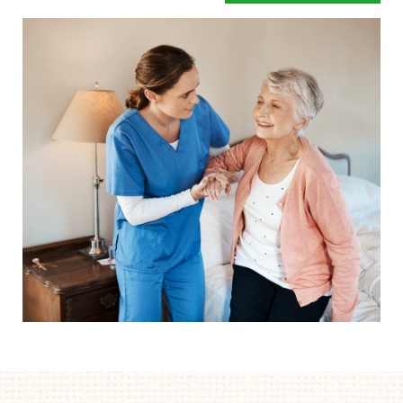
en een betere begeleiding.
Mensen hebben snel de neiging om te zeggen dat hun
bed wel prima is.
Of dat de instelling al over eigen
zorgbedden beschikt. Gelukkig maar zeggen wij dan,
maar legt u zich er niet te snel bij neer als uw situatie net
even anders is. Een speciaal zorgbed gaat namelijk veel
verder dan een standaard bed. Het bed is zo ingesteld dat
het kan draaien, kantelen en rechtop kan staan.
Afgestemd op de behoefte van het moment, zodat het de
zorghandelingen makkelijker en prettiger maakt. Dus start
uw aanvraag en wij helpen u op weg. Zonder dat iets
moet en zonder directe verplichtingen.
Als u er over nadenkt om een speciaal zorgbed te gaan
gebruiken dan is de eerste vraag of de zorgverzekeraar
betaalt.
Onze ervaring leert dat mensen door een speciaal
zorgbed langer thuis kunnen blijven wonen. De