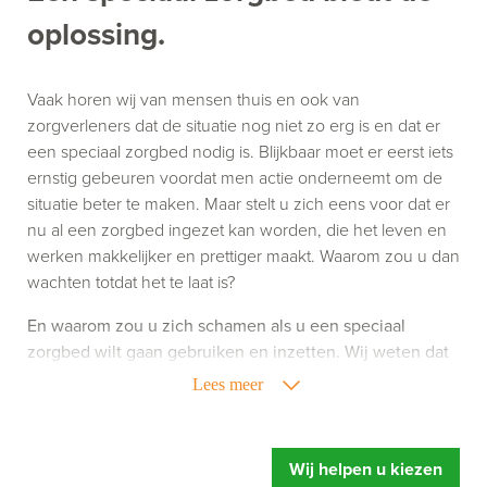
oplossing.
Vaak horen wij van mensen thuis en ook van
zorgverleners dat de situatie nog niet zo erg is en dat er
een speciaal zorgbed nodig is. Blijkbaar moet er eerst iets
ernstig gebeuren voordat men actie onderneemt om de
situatie beter te maken. Maar stelt u zich eens voor dat er
nu al een zorgbed ingezet kan worden, die het leven en
werken makkelijker en prettiger maakt. Waarom zou u dan
wachten totdat het te laat is?
En waarom zou u zich schamen als u een speciaal
zorgbed wilt gaan gebruiken en inzetten. Wij weten dat
het gebruik van zorghulpmiddelen niet altijd leuk is,
Lees meer
maar het kan uw leven of werk wel een stuk aangenamer
maken. Richt u zich dus niet op wat een speciaal
zorgbed doet, maar richt u vooral op wat een speciaal
Wij helpen u kiezen
zorgbed u oplevert. Meer ontspanning, u voelt zich fitter