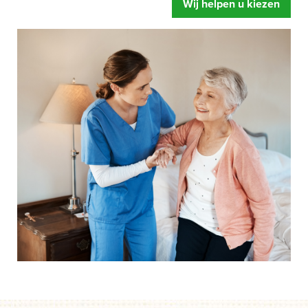
Wij helpen u kiezen
zorgbed u oplevert. Meer ontspanning, u voelt zich fitter
en een betere begeleiding.
Mensen hebben snel de neiging om te zeggen dat hun
bed wel prima is.
Of dat de instelling al over eigen
zorgbedden beschikt. Gelukkig maar zeggen wij dan,
maar legt u zich er niet te snel bij neer als uw situatie net
even anders is. Een speciaal zorgbed gaat namelijk veel
verder dan een standaard bed. Het bed is zo ingesteld dat
het kan draaien, kantelen en rechtop kan staan.
Afgestemd op de behoefte van het moment, zodat het de
zorghandelingen makkelijker en prettiger maakt. Dus start
uw aanvraag en wij helpen u op weg. Zonder dat iets
moet en zonder directe verplichtingen.
Als u er over nadenkt om een speciaal zorgbed te gaan
gebruiken dan is de eerste vraag of de zorgverzekeraar
betaalt.
Onze ervaring leert dat mensen door een speciaal