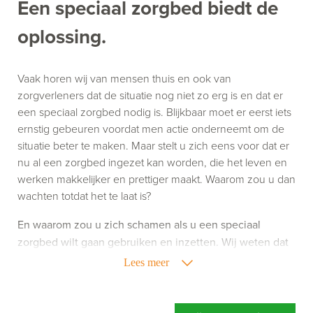
Een speciaal zorgbed biedt de
oplossing.
Vaak horen wij van mensen thuis en ook van
zorgverleners dat de situatie nog niet zo erg is en dat er
een speciaal zorgbed nodig is. Blijkbaar moet er eerst iets
ernstig gebeuren voordat men actie onderneemt om de
situatie beter te maken. Maar stelt u zich eens voor dat er
nu al een zorgbed ingezet kan worden, die het leven en
werken makkelijker en prettiger maakt. Waarom zou u dan
wachten totdat het te laat is?
En waarom zou u zich schamen als u een speciaal
zorgbed wilt gaan gebruiken en inzetten. Wij weten dat
het gebruik van zorghulpmiddelen niet altijd leuk is,
Lees meer
maar het kan uw leven of werk wel een stuk aangenamer
maken. Richt u zich dus niet op wat een speciaal
zorgbed doet, maar richt u vooral op wat een speciaal