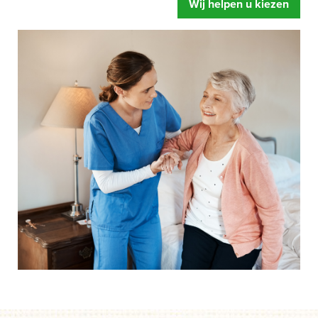
Wij helpen u kiezen
zorgbed u oplevert. Meer ontspanning, u voelt zich fitter
en een betere begeleiding.
Mensen hebben snel de neiging om te zeggen dat hun
bed wel prima is.
Of dat de instelling al over eigen
zorgbedden beschikt. Gelukkig maar zeggen wij dan,
maar legt u zich er niet te snel bij neer als uw situatie net
even anders is. Een speciaal zorgbed gaat namelijk veel
verder dan een standaard bed. Het bed is zo ingesteld dat
het kan draaien, kantelen en rechtop kan staan.
Afgestemd op de behoefte van het moment, zodat het de
zorghandelingen makkelijker en prettiger maakt. Dus start
uw aanvraag en wij helpen u op weg. Zonder dat iets
moet en zonder directe verplichtingen.
Als u er over nadenkt om een speciaal zorgbed te gaan
gebruiken dan is de eerste vraag of de zorgverzekeraar
betaalt.
Onze ervaring leert dat mensen door een speciaal