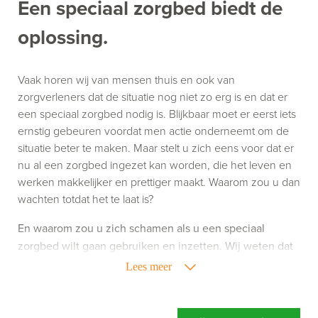
Een speciaal zorgbed biedt de
oplossing.
Vaak horen wij van mensen thuis en ook van
zorgverleners dat de situatie nog niet zo erg is en dat er
een speciaal zorgbed nodig is. Blijkbaar moet er eerst iets
ernstig gebeuren voordat men actie onderneemt om de
situatie beter te maken. Maar stelt u zich eens voor dat er
nu al een zorgbed ingezet kan worden, die het leven en
werken makkelijker en prettiger maakt. Waarom zou u dan
wachten totdat het te laat is?
En waarom zou u zich schamen als u een speciaal
zorgbed wilt gaan gebruiken en inzetten. Wij weten dat
het gebruik van zorghulpmiddelen niet altijd leuk is,
Lees meer
maar het kan uw leven of werk wel een stuk aangenamer
maken. Richt u zich dus niet op wat een speciaal
zorgbed doet, maar richt u vooral op wat een speciaal