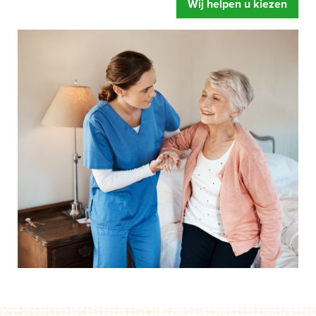
Wij helpen u kiezen
zorgbed u oplevert. Meer ontspanning, u voelt zich fitter
en een betere begeleiding.
Mensen hebben snel de neiging om te zeggen dat hun
bed wel prima is.
Of dat de instelling al over eigen
zorgbedden beschikt. Gelukkig maar zeggen wij dan,
maar legt u zich er niet te snel bij neer als uw situatie net
even anders is. Een speciaal zorgbed gaat namelijk veel
verder dan een standaard bed. Het bed is zo ingesteld dat
het kan draaien, kantelen en rechtop kan staan.
Afgestemd op de behoefte van het moment, zodat het de
zorghandelingen makkelijker en prettiger maakt. Dus start
uw aanvraag en wij helpen u op weg. Zonder dat iets
moet en zonder directe verplichtingen.
Als u er over nadenkt om een speciaal zorgbed te gaan
gebruiken dan is de eerste vraag of de zorgverzekeraar
betaalt.
Onze ervaring leert dat mensen door een speciaal