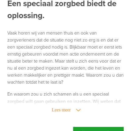
Een speciaal zorgbed biedt de
oplossing.
Vaak horen wij van mensen thuis en ook van
zorgverleners dat de situatie nog niet zo erg is en dat er
een speciaal zorgbed nodig is. Blijkbaar moet er eerst iets
ernstig gebeuren voordat men actie onderneemt om de
situatie beter te maken. Maar stelt u zich eens voor dat er
nu al een zorgbed ingezet kan worden, die het leven en
werken makkelijker en prettiger maakt. Waarom zou u dan
wachten totdat het te laat is?
En waarom zou u zich schamen als u een speciaal
zorgbed wilt gaan gebruiken en inzetten. Wij weten dat
het gebruik van zorghulpmiddelen niet altijd leuk is,
Lees meer
maar het kan uw leven of werk wel een stuk aangenamer
maken. Richt u zich dus niet op wat een speciaal
zorgbed doet, maar richt u vooral op wat een speciaal