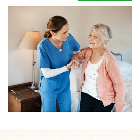
en een betere begeleiding.
Mensen hebben snel de neiging om te zeggen dat hun
bed wel prima is.
Of dat de instelling al over eigen
zorgbedden beschikt. Gelukkig maar zeggen wij dan,
maar legt u zich er niet te snel bij neer als uw situatie net
even anders is. Een speciaal zorgbed gaat namelijk veel
verder dan een standaard bed. Het bed is zo ingesteld dat
het kan draaien, kantelen en rechtop kan staan.
Afgestemd op de behoefte van het moment, zodat het de
zorghandelingen makkelijker en prettiger maakt. Dus start
uw aanvraag en wij helpen u op weg. Zonder dat iets
moet en zonder directe verplichtingen.
Als u er over nadenkt om een speciaal zorgbed te gaan
gebruiken dan is de eerste vraag of de zorgverzekeraar
betaalt.
Onze ervaring leert dat mensen door een speciaal
zorgbed langer thuis kunnen blijven wonen. De