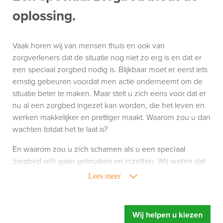
oplossing.
Vaak horen wij van mensen thuis en ook van
zorgverleners dat de situatie nog niet zo erg is en dat er
een speciaal zorgbed nodig is. Blijkbaar moet er eerst iets
ernstig gebeuren voordat men actie onderneemt om de
situatie beter te maken. Maar stelt u zich eens voor dat er
nu al een zorgbed ingezet kan worden, die het leven en
werken makkelijker en prettiger maakt. Waarom zou u dan
wachten totdat het te laat is?
En waarom zou u zich schamen als u een speciaal
zorgbed wilt gaan gebruiken en inzetten. Wij weten dat
het gebruik van zorghulpmiddelen niet altijd leuk is,
Lees meer
maar het kan uw leven of werk wel een stuk aangenamer
maken. Richt u zich dus niet op wat een speciaal
zorgbed doet, maar richt u vooral op wat een speciaal
Wij helpen u kiezen
zorgbed u oplevert. Meer ontspanning, u voelt zich fitter