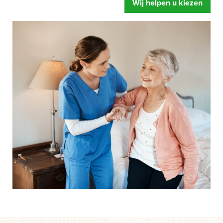
Wij helpen u kiezen
zorgbed u oplevert. Meer ontspanning, u voelt zich fitter
en een betere begeleiding.
Mensen hebben snel de neiging om te zeggen dat hun
bed wel prima is.
Of dat de instelling al over eigen
zorgbedden beschikt. Gelukkig maar zeggen wij dan,
maar legt u zich er niet te snel bij neer als uw situatie net
even anders is. Een speciaal zorgbed gaat namelijk veel
verder dan een standaard bed. Het bed is zo ingesteld dat
het kan draaien, kantelen en rechtop kan staan.
Afgestemd op de behoefte van het moment, zodat het de
zorghandelingen makkelijker en prettiger maakt. Dus start
uw aanvraag en wij helpen u op weg. Zonder dat iets
moet en zonder directe verplichtingen.
Als u er over nadenkt om een speciaal zorgbed te gaan
gebruiken dan is de eerste vraag of de zorgverzekeraar
betaalt.
Onze ervaring leert dat mensen door een speciaal