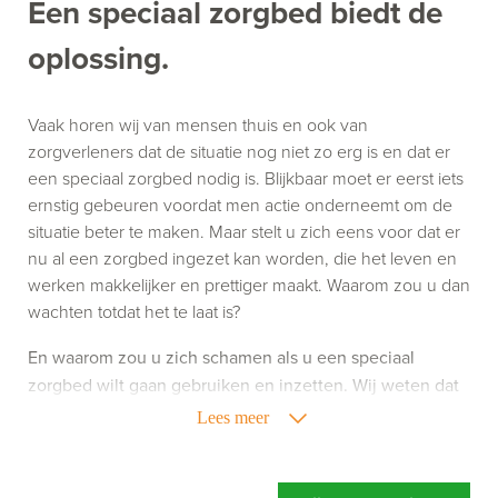
Een speciaal zorgbed biedt de
oplossing.
Vaak horen wij van mensen thuis en ook van
zorgverleners dat de situatie nog niet zo erg is en dat er
een speciaal zorgbed nodig is. Blijkbaar moet er eerst iets
ernstig gebeuren voordat men actie onderneemt om de
situatie beter te maken. Maar stelt u zich eens voor dat er
nu al een zorgbed ingezet kan worden, die het leven en
werken makkelijker en prettiger maakt. Waarom zou u dan
wachten totdat het te laat is?
En waarom zou u zich schamen als u een speciaal
zorgbed wilt gaan gebruiken en inzetten. Wij weten dat
het gebruik van zorghulpmiddelen niet altijd leuk is,
Lees meer
maar het kan uw leven of werk wel een stuk aangenamer
maken. Richt u zich dus niet op wat een speciaal
zorgbed doet, maar richt u vooral op wat een speciaal