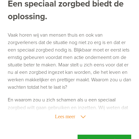
Een speciaal zorgbed biedt de
oplossing.
Vaak horen wij van mensen thuis en ook van
zorgverleners dat de situatie nog niet zo erg is en dat er
een speciaal zorgbed nodig is. Blijkbaar moet er eerst iets
ernstig gebeuren voordat men actie onderneemt om de
situatie beter te maken. Maar stelt u zich eens voor dat er
nu al een zorgbed ingezet kan worden, die het leven en
werken makkelijker en prettiger maakt. Waarom zou u dan
wachten totdat het te laat is?
En waarom zou u zich schamen als u een speciaal
zorgbed wilt gaan gebruiken en inzetten. Wij weten dat
het gebruik van zorghulpmiddelen niet altijd leuk is,
Lees meer
maar het kan uw leven of werk wel een stuk aangenamer
maken. Richt u zich dus niet op wat een speciaal
zorgbed doet, maar richt u vooral op wat een speciaal