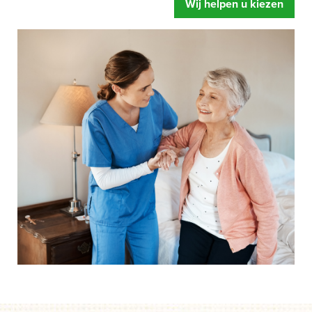
Wij helpen u kiezen
zorgbed u oplevert. Meer ontspanning, u voelt zich fitter
en een betere begeleiding.
Mensen hebben snel de neiging om te zeggen dat hun
bed wel prima is.
Of dat de instelling al over eigen
zorgbedden beschikt. Gelukkig maar zeggen wij dan,
maar legt u zich er niet te snel bij neer als uw situatie net
even anders is. Een speciaal zorgbed gaat namelijk veel
verder dan een standaard bed. Het bed is zo ingesteld dat
het kan draaien, kantelen en rechtop kan staan.
Afgestemd op de behoefte van het moment, zodat het de
zorghandelingen makkelijker en prettiger maakt. Dus start
uw aanvraag en wij helpen u op weg. Zonder dat iets
moet en zonder directe verplichtingen.
Als u er over nadenkt om een speciaal zorgbed te gaan
gebruiken dan is de eerste vraag of de zorgverzekeraar
betaalt.
Onze ervaring leert dat mensen door een speciaal